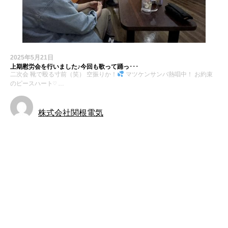
2025年5月21日
上期慰労会を行いました♪今回も歌って踊っ･･･
二次会 靴で殴る寸前（笑） 空振りか！
マツケンサンバ熱唱中！ お約束
のピースハート♡ …
株式会社関根電気
お知らせ
最近の投稿